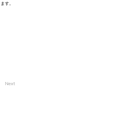
します。
Next
ONTACT
PRIVACY POLICY