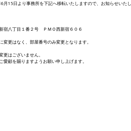
6年6月15日より事務所を下記へ移転いたしますので、お知らせいた
新宿八丁目１番２号　ＰＭＯ西新宿６０６
に変更はなく、部屋番号のみ変更となります。
変更はございません。
ご愛顧を賜りますようお願い申し上げます。
WORKS
RECRUIT
NEWS
REPORT
C